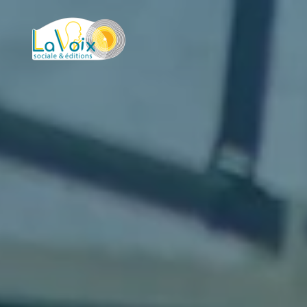
La Voix
Sociale
&
Éditions
VOTRE
VOIX
EST
UNE
SIGNATURE