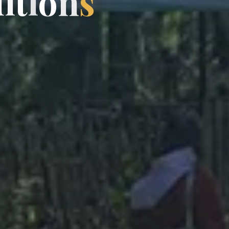
d
i
t
i
o
n
s