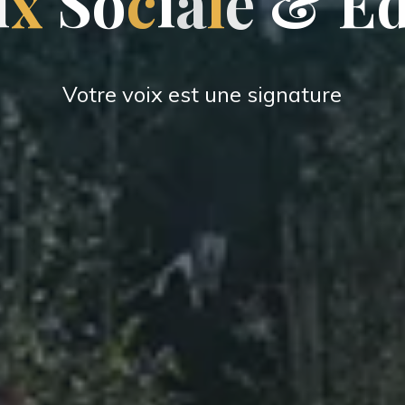
i
x
S
o
c
i
a
l
e
&
É
Votre voix est une signature