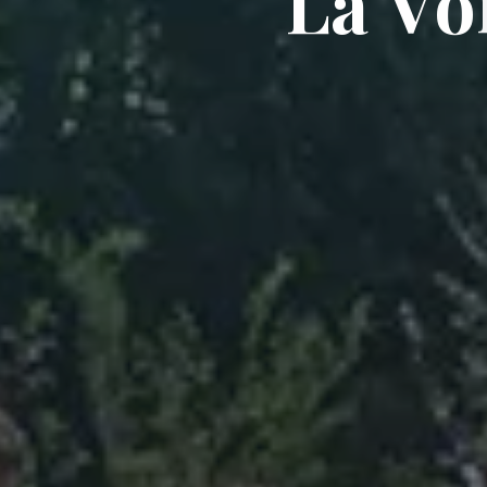
L
a
V
o