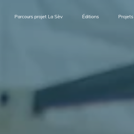
Parcours projet La Sèv
Éditions
Projets