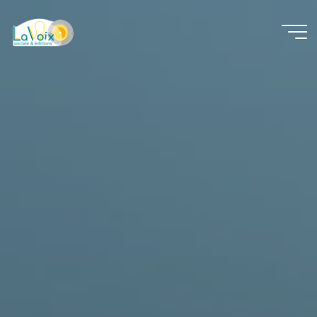
La Voix
Sociale
&
Éditions
VOTRE
VOIX
EST
UNE
SIGNATURE