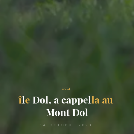
actu
î
l
e
D
o
l
,
a
c
a
p
p
e
l
l
a
a
u
M
o
n
t
D
o
l
14 OCTOBRE 2023